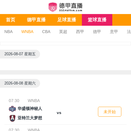
首页
德甲直播
足球直播
篮球直播
NBA
WNBA
CBA
英超
西甲
德甲
意甲
法
亚冠杯
足协杯
沙特联
2026-08-07 星期五
2026-08-08 星期六
07:30
WNBA
华盛顿神秘人
未开始
vs
亚特兰大梦想
07:30
WNBA